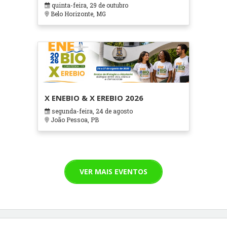
em Contextos Hospitalares e
quinta-feira, 29 de outubro
Cuidados Paliativos - ATOHOSP
Belo Horizonte, MG
X ENEBIO & X EREBIO 2026
segunda-feira, 24 de agosto
João Pessoa, PB
VER MAIS EVENTOS