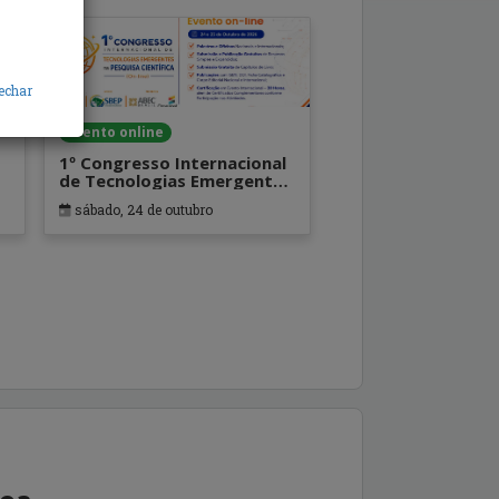
echar
Evento online
1º Congresso Internacional
de Tecnologias Emergentes
na Pesquisa Científica
sábado, 24 de outubro