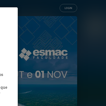
LOGIN
os
 que
o