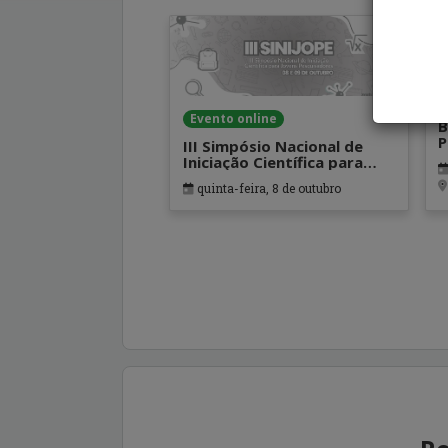
Evento online
B
P
III Simpósio Nacional de
Iniciação Científica para
Jovens Pesquisadores
quinta-feira, 8 de outubro
(SINIJOPE)