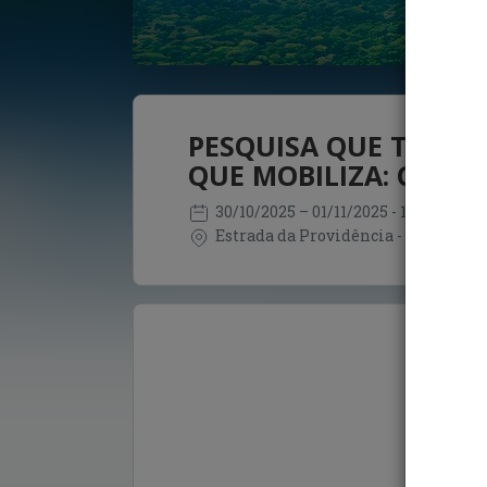
PESQUISA QUE TRANS
QUE MOBILIZA: CAMI
30/10/2025
– 01/11/2025
- 19:00 - 12:0
Estrada da Providência - Ananindeua