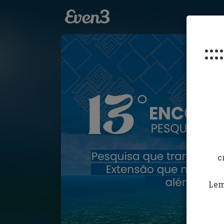
:::
c
Lem