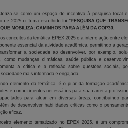
teriza-se como um espaço de incentivo à pesquisa local e
no de 2025 o Tema escolhido foi “
PESQUISA QUE TRANSF
QUE MOBILIZA: CAMINHOS PARA ALÉM DA COP30.
os conceitos da temática EPEX 2025 e a interrelação entre el
onente essencial da atividade acadêmica, permitindo a gera
ransformar a sociedade ao desenvolver, por exemplo, solu
, como mudanças climáticas, saúde pública e desenvolvim
enta a crítica e a reflexão sobre questões sociais, pol
 sociedade mais informada e engajada.
ndo elemento da temática, é o pilar da formação acadêmic
ades e conhecimentos necessários para sua carreira profission
capacitados para atuar em diversas áreas, contribuindo p
Além de desenvolver habilidades críticas como o pensamento 
ção eficaz.
erceiro elemento tematizado no EPEX 2025, é um comprom