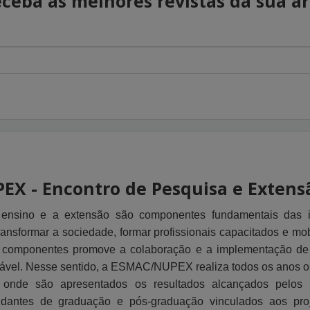
ceba as melhores revistas da sua á
PEX - Encontro de Pesquisa e Extens
 ensino e a extensão são componentes fundamentais das in
ransformar a sociedade, formar profissionais capacitados e mo
s componentes promove a colaboração e a implementação de
ntável. Nesse sentido, a ESMAC/NUPEX realiza todos os anos 
onde são apresentados os resultados alcançados pelos 
tudantes de graduação e pós-graduação vinculados aos pro