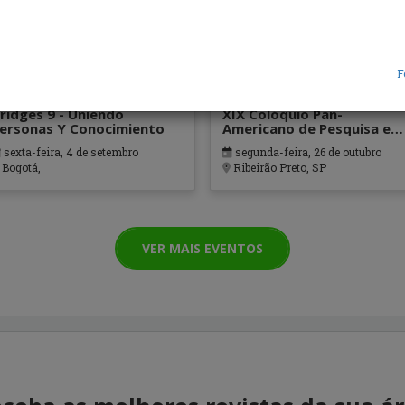
F
ridges 9 - Uniendo
XIX Colóquio Pan-
ersonas Y Conocimiento
Americano de Pesquisa em
Enfermagem
sexta-feira, 4 de setembro
segunda-feira, 26 de outubro
Bogotá,
Ribeirão Preto, SP
VER MAIS EVENTOS