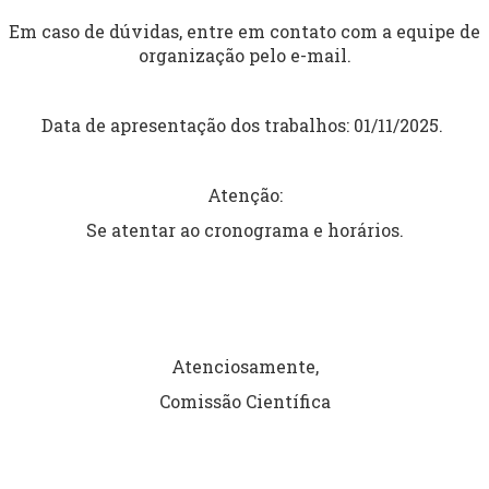
Em caso de dúvidas, entre em contato com a equipe de
organização pelo e-mail.
Data de apresentação dos trabalhos: 01/11/2025.
FORMA, ENSINO QUE FORMA, EXTEN
NHOS PARA ALÉM DA COP30
Atenção:
0 GMT-3
Se atentar ao cronograma e horários.
 - Pará - Brasil
Atenciosamente,
O evento já encerrou
Comissão Científica
Separamos alguns eventos que você irá gostar