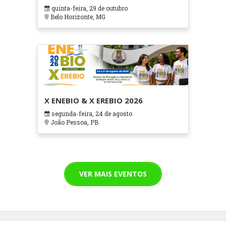
em Contextos Hospitalares e
quinta-feira, 29 de outubro
Cuidados Paliativos - ATOHOSP
Belo Horizonte, MG
X ENEBIO & X EREBIO 2026
segunda-feira, 24 de agosto
João Pessoa, PB
VER MAIS EVENTOS