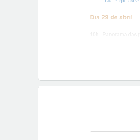
Clique aqui para se
Dia 29 de abril
10h Panorama das p
Palestrante: Sávio 
Clique aqui para se
14h Cinema Brasilei
Palestrante:
Cynth
Clique aqui para se i
16h Documentário: 
Palestrante: Flávio 
Clique aqui para se i
O “Circuito virtual de c