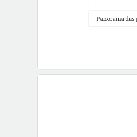
formação de público dos
Federal de Incentivo à C
Panorama das 