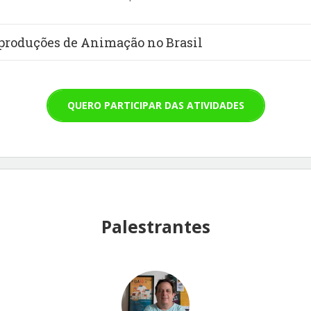
 projetos Cinesolar, Cine Autorama e Rede Brazucah, que foram viabi
ultura e realização Ministério do Turismo e Governo Federal
produções de Animação no Brasil
QUERO PARTICIPAR DAS ATIVIDADES
Palestrantes