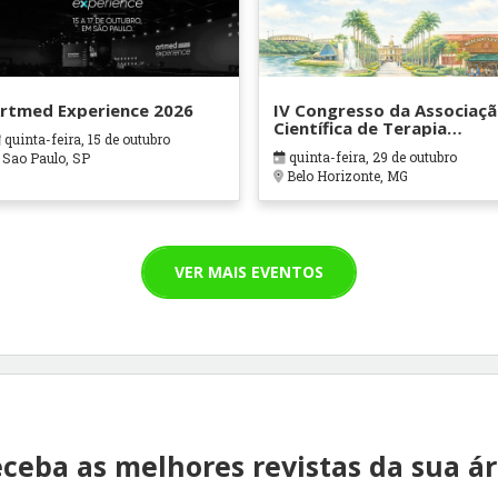
rtmed Experience 2026
IV Congresso da Associaç
Científica de Terapia
quinta-feira, 15 de outubro
Ocupacional em Contexto
quinta-feira, 29 de outubro
Sao Paulo, SP
Hospitalares e Cuidados
Belo Horizonte, MG
Paliativos - ATOHOSP
VER MAIS EVENTOS
ceba as melhores revistas da sua á