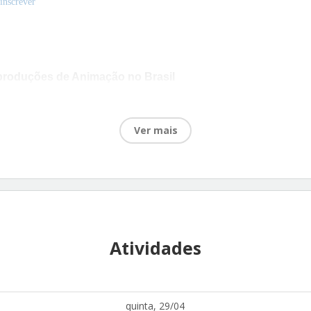
 inscrever
roduções de Animação no Brasil
Leite
 inscrever
Ver mais
ro e Educação: Educação ambiental e o Cinema
ia Alario
nscrever
o que é? Como fazer?
Brito
nscrever
Atividades
inema brasileiro – uma reflexão sobre o contemporâneo” é uma contrapa
quinta, 29/04