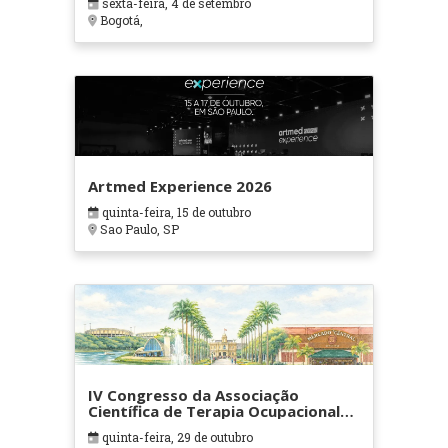
sexta-feira, 4 de setembro
Bogotá,
Artmed Experience 2026
quinta-feira, 15 de outubro
Sao Paulo, SP
IV Congresso da Associação
Científica de Terapia Ocupacional
em Contextos Hospitalares e
quinta-feira, 29 de outubro
Cuidados Paliativos - ATOHOSP