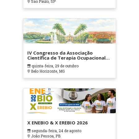
Sao Paulo, SP
IV Congresso da Associação
Científica de Terapia Ocupacional
em Contextos Hospitalares e
quinta-feira, 29 de outubro
Cuidados Paliativos - ATOHOSP
Belo Horizonte, MG
X ENEBIO & X EREBIO 2026
segunda-feira, 24 de agosto
João Pessoa, PB