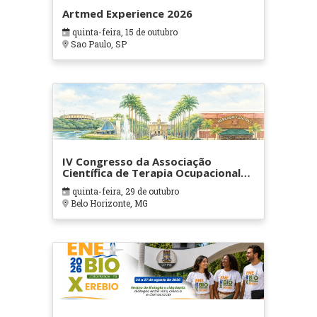
Artmed Experience 2026
quinta-feira, 15 de outubro
Sao Paulo, SP
IV Congresso da Associação
Científica de Terapia Ocupacional
em Contextos Hospitalares e
quinta-feira, 29 de outubro
Cuidados Paliativos - ATOHOSP
Belo Horizonte, MG