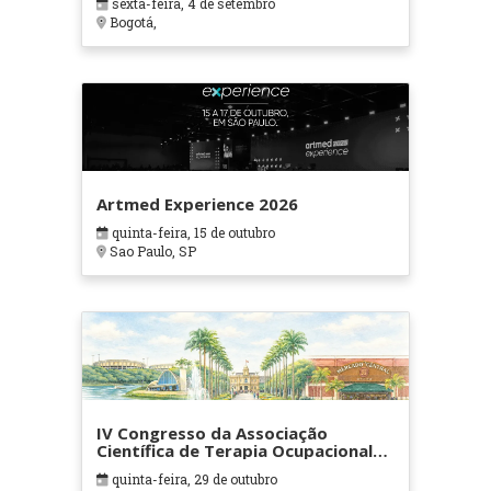
sexta-feira, 4 de setembro
Bogotá,
Artmed Experience 2026
quinta-feira, 15 de outubro
Sao Paulo, SP
IV Congresso da Associação
Científica de Terapia Ocupacional
em Contextos Hospitalares e
quinta-feira, 29 de outubro
Cuidados Paliativos - ATOHOSP