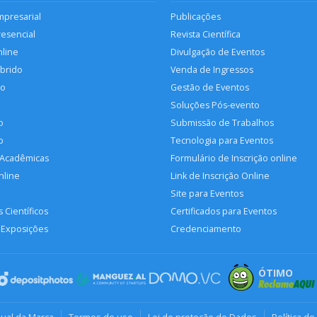
mpresarial
Publicações
resencial
Revista Científica
nline
Divulgação de Eventos
íbrido
Venda de Ingressos
so
Gestão de Eventos
Soluções Pós-evento
o
Submissão de Trabalhos
p
Tecnologia para Eventos
 Acadêmicas
Formulário de Inscrição online
nline
Link de Inscrição Online
Site para Eventos
 Científicos
Certificados para Eventos
 Exposições
Credenciamento
ÓTIMO