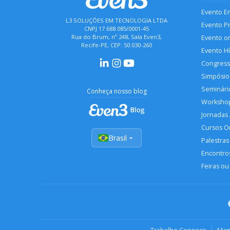
Evento E
L3 SOLUÇÕES EM TECNOLOGIA LTDA
Evento P
CNPJ 17.688.085/0001-45
Rua do Brum, nº 248, Sala Even3,
Evento o
Recife-PE, CEP: 50.030-260
Evento H
Congres
Simpósio
Seminári
Conheça nosso blog
Worksho
Jornadas
Cursos O
Brasil
Palestras
Encontros
Feiras ou