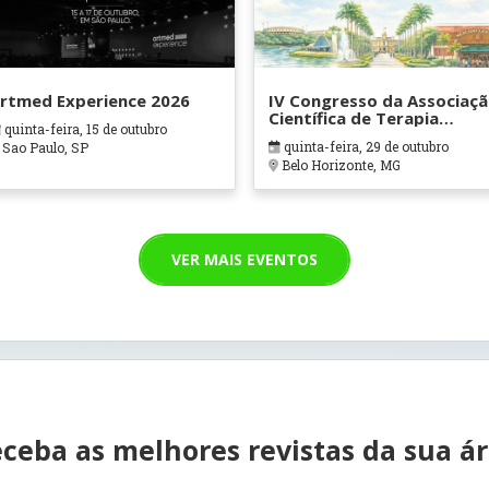
rtmed Experience 2026
IV Congresso da Associaç
Científica de Terapia
quinta-feira, 15 de outubro
Ocupacional em Contexto
quinta-feira, 29 de outubro
Sao Paulo, SP
Hospitalares e Cuidados
Belo Horizonte, MG
Paliativos - ATOHOSP
VER MAIS EVENTOS
ceba as melhores revistas da sua á