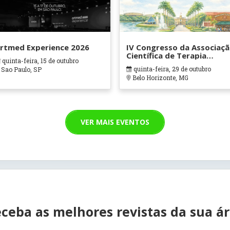
rtmed Experience 2026
IV Congresso da Associaç
Científica de Terapia
quinta-feira, 15 de outubro
Ocupacional em Contexto
quinta-feira, 29 de outubro
Sao Paulo, SP
Hospitalares e Cuidados
Belo Horizonte, MG
Paliativos - ATOHOSP
VER MAIS EVENTOS
ceba as melhores revistas da sua á