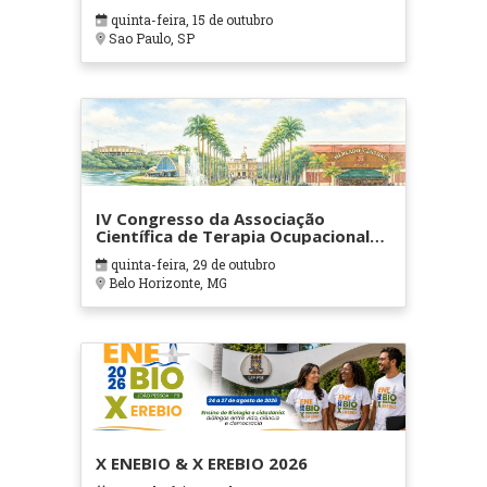
quinta-feira, 15 de outubro
Sao Paulo, SP
IV Congresso da Associação
Científica de Terapia Ocupacional
em Contextos Hospitalares e
quinta-feira, 29 de outubro
Cuidados Paliativos - ATOHOSP
Belo Horizonte, MG
X ENEBIO & X EREBIO 2026