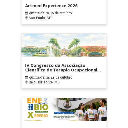
Artmed Experience 2026
quinta-feira, 15 de outubro
Sao Paulo, SP
IV Congresso da Associação
Científica de Terapia Ocupacional
em Contextos Hospitalares e
quinta-feira, 29 de outubro
Cuidados Paliativos - ATOHOSP
Belo Horizonte, MG