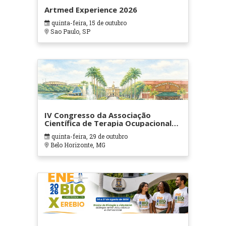
Artmed Experience 2026
quinta-feira, 15 de outubro
Sao Paulo, SP
IV Congresso da Associação
Científica de Terapia Ocupacional
em Contextos Hospitalares e
quinta-feira, 29 de outubro
Cuidados Paliativos - ATOHOSP
Belo Horizonte, MG