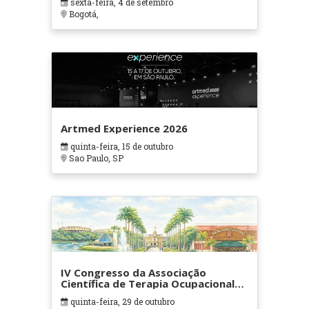
sexta-feira, 4 de setembro
Bogotá,
Artmed Experience 2026
quinta-feira, 15 de outubro
Sao Paulo, SP
IV Congresso da Associação
Científica de Terapia Ocupacional
em Contextos Hospitalares e
quinta-feira, 29 de outubro
Cuidados Paliativos - ATOHOSP