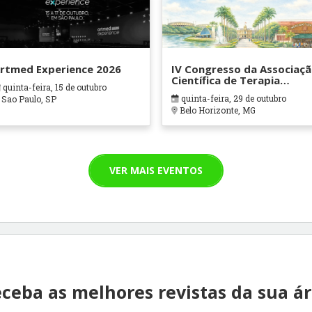
rtmed Experience 2026
IV Congresso da Associaç
Científica de Terapia
quinta-feira, 15 de outubro
Ocupacional em Contexto
quinta-feira, 29 de outubro
Sao Paulo, SP
Hospitalares e Cuidados
Belo Horizonte, MG
Paliativos - ATOHOSP
VER MAIS EVENTOS
ceba as melhores revistas da sua á