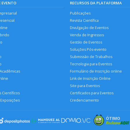
E EVENTO
RECURSOS DA PLATAFORMA
mpresarial
Publicações
resencial
Revista Científica
nline
Divulgação de Eventos
íbrido
Venda de Ingressos
so
Gestão de Eventos
Soluções Pós-evento
o
Submissão de Trabalhos
p
Tecnologia para Eventos
 Acadêmicas
Formulário de Inscrição online
nline
Link de Inscrição Online
Site para Eventos
 Científicos
Certificados para Eventos
 Exposições
Credenciamento
ÓTIMO