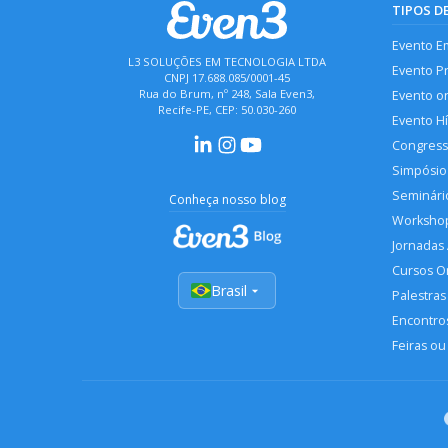
TIPOS D
Evento E
L3 SOLUÇÕES EM TECNOLOGIA LTDA
Evento P
CNPJ 17.688.085/0001-45
Rua do Brum, nº 248, Sala Even3,
Evento o
Recife-PE, CEP: 50.030-260
Evento H
Congres
Simpósio
Seminári
Conheça nosso blog
Worksho
Jornadas
Cursos O
Brasil
Palestras
Encontros
Feiras ou