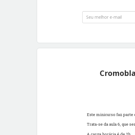
Cromobla
Este minicurso faz parte
Trata-se da aula 6, que s
A carga horária é de 2h.