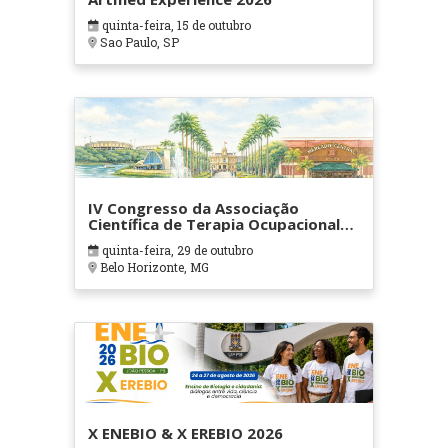
quinta-feira, 15 de outubro
Sao Paulo, SP
IV Congresso da Associação
Científica de Terapia Ocupacional
em Contextos Hospitalares e
quinta-feira, 29 de outubro
Cuidados Paliativos - ATOHOSP
Belo Horizonte, MG
X ENEBIO & X EREBIO 2026