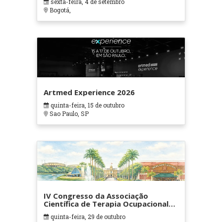
sexta-feira, 4 de setembro
Bogotá,
Artmed Experience 2026
quinta-feira, 15 de outubro
Sao Paulo, SP
IV Congresso da Associação
Científica de Terapia Ocupacional
em Contextos Hospitalares e
quinta-feira, 29 de outubro
Cuidados Paliativos - ATOHOSP