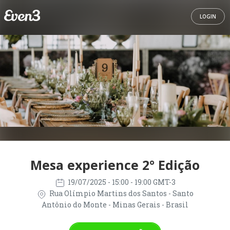
LOGIN
Mesa experience 2° Edição
19/07/2025
- 15:00 - 19:00 GMT-3
Rua Olímpio Martins dos Santos - Santo
Antônio do Monte - Minas Gerais - Brasil