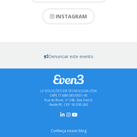
INSTAGRAM
Denunciar este evento
L3 SOLUÇÕES EM TECNOLOGIA LTDA
CNPJ 17.688.085/0001-45
Rua do Brum, nº 248, Sala Even3,
Recife-PE, CEP: 50.030-260
Conheça nosso blog