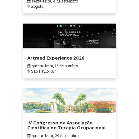
sexta-feira, 4 de setembro
Bogotá,
Artmed Experience 2026
quinta-feira, 15 de outubro
Sao Paulo, SP
IV Congresso da Associação
Científica de Terapia Ocupacional
em Contextos Hospitalares e
quinta-feira, 29 de outubro
Cuidados Paliativos - ATOHOSP