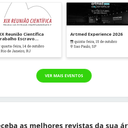
IX Reunião Científica
Artmed Experience 2026
rabalho Escravo
quinta-feira, 15 de outubro
ontemporâneo e
quarta-feira, 14 de outubro
Sao Paulo, SP
uestões Correlatas
Rio de Janeiro, RJ
VER MAIS EVENTOS
ceba as melhores revistas da sua á