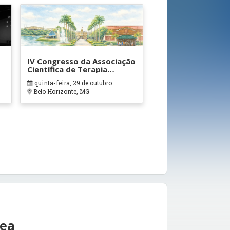
IV Congresso da Associação
Científica de Terapia
Ocupacional em Contextos
quinta-feira, 29 de outubro
Hospitalares e Cuidados
Belo Horizonte, MG
Paliativos - ATOHOSP
rea