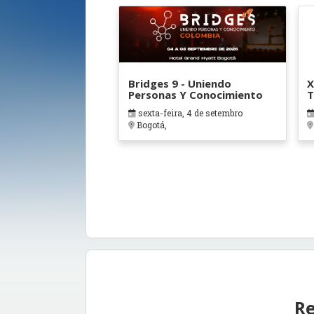
Bridges 9 - Uniendo
X
Personas Y Conocimiento
T
C
sexta-feira, 4 de setembro
Q
Bogotá,
Re