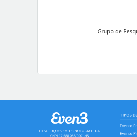
Grupo de Pesqu
TIPOS D
Evento E
L3 SOLUÇÕES EM TECNOLOGIA LTDA
Evento P
CNPJ 17.688.085/0001-45