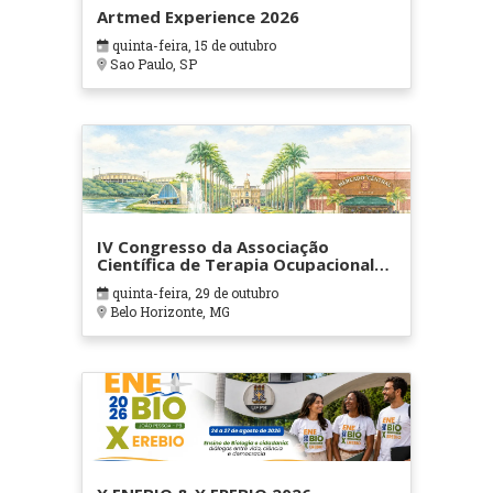
Artmed Experience 2026
quinta-feira, 15 de outubro
Sao Paulo, SP
IV Congresso da Associação
Científica de Terapia Ocupacional
em Contextos Hospitalares e
quinta-feira, 29 de outubro
Cuidados Paliativos - ATOHOSP
Belo Horizonte, MG