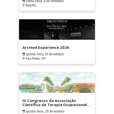
sexta-feira, 4 de setembro
Bogotá,
Artmed Experience 2026
quinta-feira, 15 de outubro
Sao Paulo, SP
IV Congresso da Associação
Científica de Terapia Ocupacional
em Contextos Hospitalares e
quinta-feira, 29 de outubro
Cuidados Paliativos - ATOHOSP