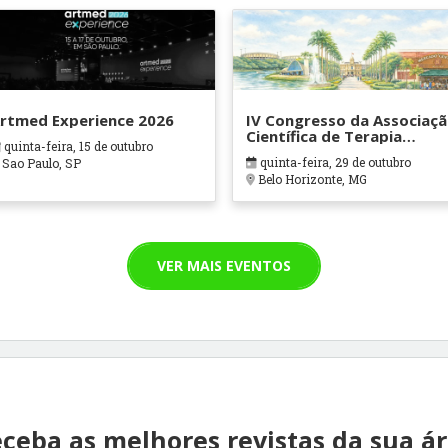
rtmed Experience 2026
IV Congresso da Associaç
Científica de Terapia
quinta-feira, 15 de outubro
Ocupacional em Contexto
quinta-feira, 29 de outubro
Sao Paulo, SP
Hospitalares e Cuidados
Belo Horizonte, MG
Paliativos - ATOHOSP
VER MAIS EVENTOS
ceba as melhores revistas da sua á