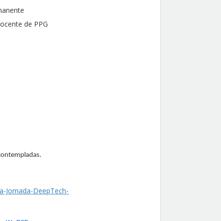
manente
docente de PPG
ontempladas.
-da-Jornada-DeepTech-