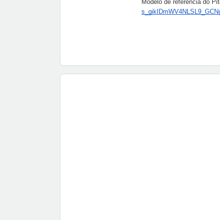
Modelo de referência do Pi
s_gikIDmWV4NLSL9_GCNg/