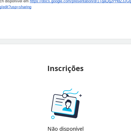
tch disponível em
https://docs.google.com/presentation/d/1TqaQq2PHdZ3J
edit?usp=sharing
Inscrições
Não disponível