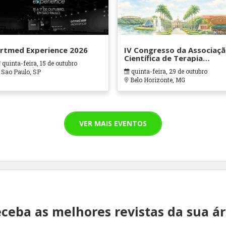
rtmed Experience 2026
IV Congresso da Associaç
Científica de Terapia
quinta-feira, 15 de outubro
Ocupacional em Contexto
quinta-feira, 29 de outubro
Sao Paulo, SP
Hospitalares e Cuidados
Belo Horizonte, MG
Paliativos - ATOHOSP
VER MAIS EVENTOS
ceba as melhores revistas da sua á