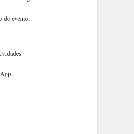
o do evento.
tividades
sApp.