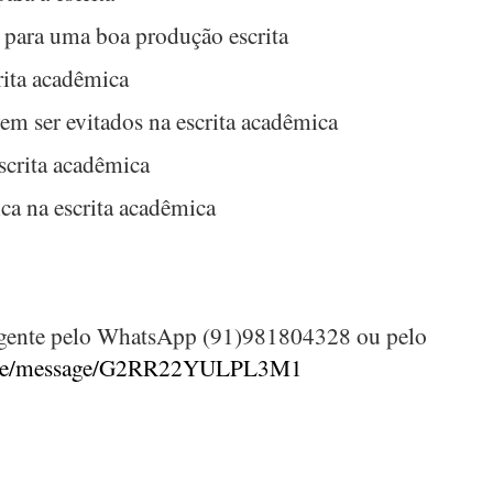
 para uma boa produção escrita
rita acadêmica
m ser evitados na escrita acadêmica
escrita acadêmica
ca na escrita acadêmica
gente pelo WhatsApp (91)981804328 ou pelo
.me/message/G2RR22YULPL3M1