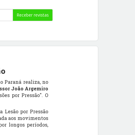
Receber revistas
ão
 Paraná realiza, no
ssor João Argemiro
ões por Pressão". O
a Lesão por Pressão
iada aos movimentos
or longos períodos,