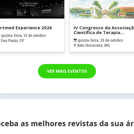
rtmed Experience 2026
IV Congresso da Associaç
Científica de Terapia
quinta-feira, 15 de outubro
Ocupacional em Contexto
quinta-feira, 29 de outubro
Sao Paulo, SP
Hospitalares e Cuidados
Belo Horizonte, MG
Paliativos - ATOHOSP
VER MAIS EVENTOS
ceba as melhores revistas da sua á