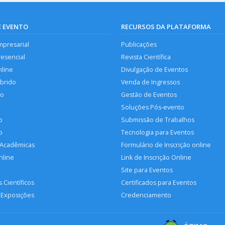
E EVENTO
RECURSOS DA PLATAFORMA
mpresarial
Publicações
resencial
Revista Científica
nline
Divulgação de Eventos
íbrido
Venda de Ingressos
so
Gestão de Eventos
Soluções Pós-evento
o
Submissão de Trabalhos
p
Tecnologia para Eventos
 Acadêmicas
Formulário de Inscrição online
nline
Link de Inscrição Online
Site para Eventos
 Científicos
Certificados para Eventos
 Exposições
Credenciamento