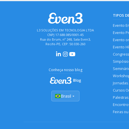
TIPOS D
Evento E
L3 SOLUÇÕES EM TECNOLOGIA LTDA
Evento P
CNPJ 17.688.085/0001-45
Rua do Brum, nº 248, Sala Even3,
Evento o
Recife-PE, CEP: 50.030-260
Evento H
Congres
Simpósio
Seminári
Conheça nosso blog
Worksho
Jornadas
Cursos O
Brasil
Palestras
Encontros
Feiras ou