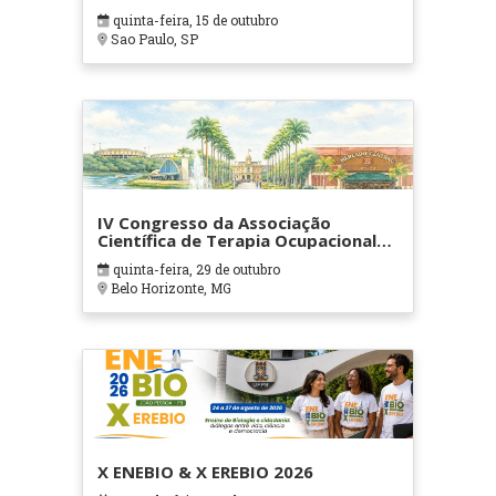
quinta-feira, 15 de outubro
Sao Paulo, SP
IV Congresso da Associação
Científica de Terapia Ocupacional
em Contextos Hospitalares e
quinta-feira, 29 de outubro
Cuidados Paliativos - ATOHOSP
Belo Horizonte, MG
X ENEBIO & X EREBIO 2026