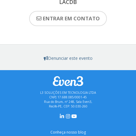
LACDB
ENTRAR EM CONTATO
Denunciar este evento
L3 SOLUÇÕES EM TECNOLOGIA LTDA
CNPJ 17.688.085/0001-45
Rua do Brum, nº 248, Sala Even3,
Recife-PE, CEP: 50.030-260
Conheça nosso blog