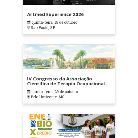
Artmed Experience 2026
quinta-feira, 15 de outubro
Sao Paulo, SP
IV Congresso da Associação
Científica de Terapia Ocupacional
em Contextos Hospitalares e
quinta-feira, 29 de outubro
Cuidados Paliativos - ATOHOSP
Belo Horizonte, MG