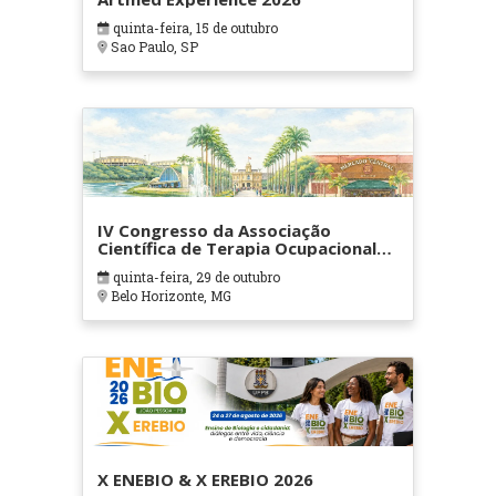
quinta-feira, 15 de outubro
Sao Paulo, SP
IV Congresso da Associação
Científica de Terapia Ocupacional
em Contextos Hospitalares e
quinta-feira, 29 de outubro
Cuidados Paliativos - ATOHOSP
Belo Horizonte, MG
X ENEBIO & X EREBIO 2026