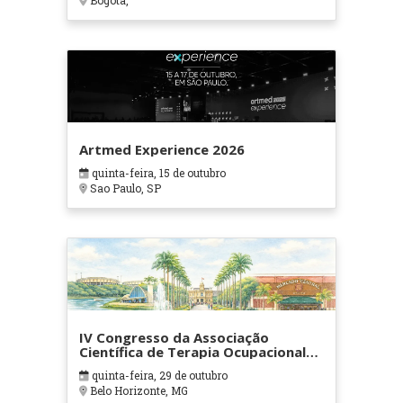
Bogotá,
Artmed Experience 2026
quinta-feira, 15 de outubro
Sao Paulo, SP
IV Congresso da Associação
Científica de Terapia Ocupacional
em Contextos Hospitalares e
quinta-feira, 29 de outubro
Cuidados Paliativos - ATOHOSP
Belo Horizonte, MG