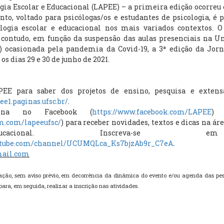
ogia Escolar e Educacional (LAPEE) – a primeira edição ocorreu
ento, voltado para psicólogas/os e estudantes de psicologia, 
logia escolar e educacional nos mais variados contextos. O
 contudo, em função da suspensão das aulas presenciais na U
) ocasionada pela pandemia da Covid-19, a 3ª edição da Jorn
s dias 29 e 30 de junho de 2021.
PEE para saber dos projetos de ensino, pesquisa e extens
pee1.paginas.ufsc.br/
.
gina no Facebook (
https://www.facebook.com/LAPEE
) 
m.com/lapeeufsc/
) para receber novidades, textos e dicas na ár
cional. Inscreva-se 
.
outube.com/channel/UCUMQLca_Ks7bjzAb9r_C7eA
mail.com
ração, sem aviso prévio, em decorrência da dinâmica do evento e/ou agenda das pes
para, em seguida, realizar a inscrição nas atividades.