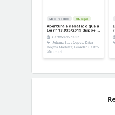
Mesa-redonda
Educação
Abertura e debate: o que a
E
Lei nº 13.935/2019 dispõe e
r
o que nós queremos com
s
Certificado de
3h
essa lei?
Juliana Silva Lopes; Kátia
Regina Madeira; Leandro Castro
Oltramari
Re