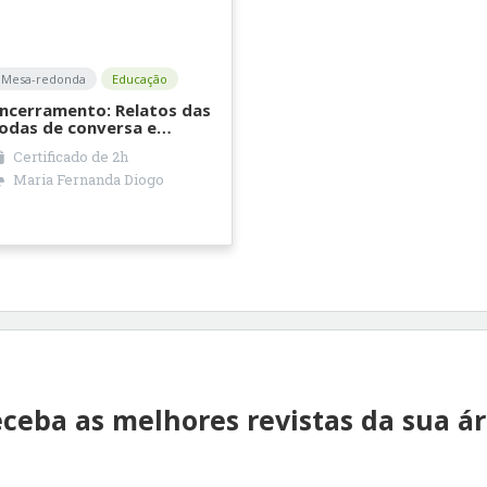
Mesa-redonda
Educação
ncerramento: Relatos das
odas de conversa e
íntese final
Certificado de
2h
Maria Fernanda Diogo
ceba as melhores revistas da sua á