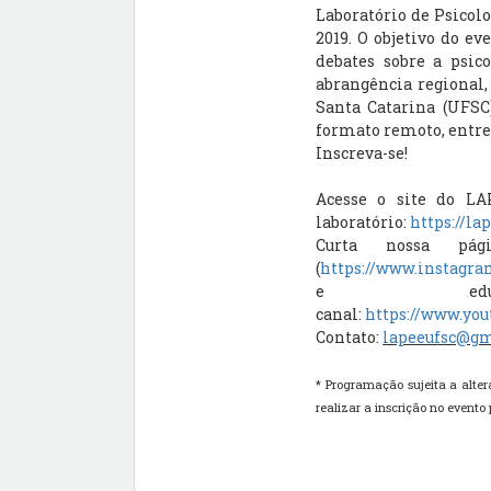
Laboratório de Psicol
2019. O objetivo do ev
debates sobre a psico
abrangência regional,
Santa Catarina (UFSC
formato remoto, entre o
Inscreva-se!
Acesse o site do LA
laboratório:
https://la
Curta nossa pá
(
https://www.instagra
e educa
canal:
https://www.y
Contato:
lapeeufsc@g
* Programação sujeita a alte
realizar a inscrição no evento 