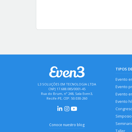
TIPOS D
Evento e
L3 SOLUÇÕES EM TECNOLOGIA LTDA
Evento p
CNPJ 17.688.085/0001-45
Rua do Brum, nº 248, Sala Even3,
Evento en
Recife-PE, CEP: 50.030-260
Evento hí
Congres
Simposio
Seminari
Conoce nuestro blog
Taller