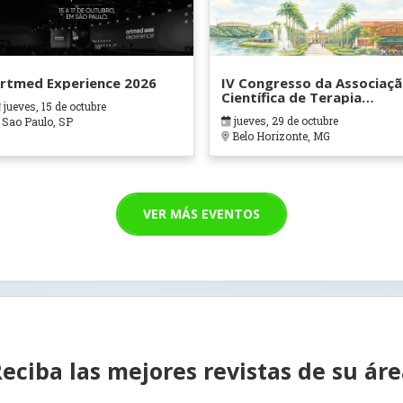
rtmed Experience 2026
IV Congresso da Associaç
Científica de Terapia
jueves, 15 de octubre
Ocupacional em Contexto
jueves, 29 de octubre
Sao Paulo, SP
Hospitalares e Cuidados
Belo Horizonte, MG
Paliativos - ATOHOSP
VER MÁS EVENTOS
eciba las mejores revistas de su ár