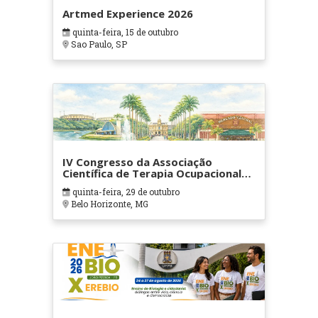
Artmed Experience 2026
quinta-feira, 15 de outubro
Sao Paulo, SP
IV Congresso da Associação
Científica de Terapia Ocupacional
em Contextos Hospitalares e
quinta-feira, 29 de outubro
Cuidados Paliativos - ATOHOSP
Belo Horizonte, MG