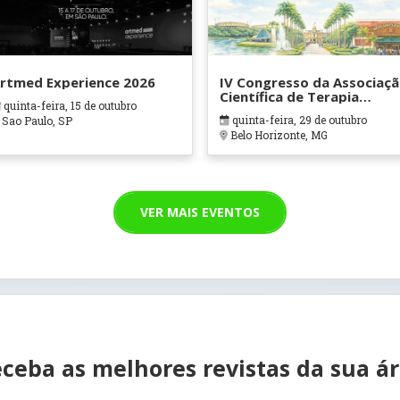
rtmed Experience 2026
IV Congresso da Associaç
Científica de Terapia
quinta-feira, 15 de outubro
Ocupacional em Contexto
quinta-feira, 29 de outubro
Sao Paulo, SP
Hospitalares e Cuidados
Belo Horizonte, MG
Paliativos - ATOHOSP
VER MAIS EVENTOS
ceba as melhores revistas da sua á