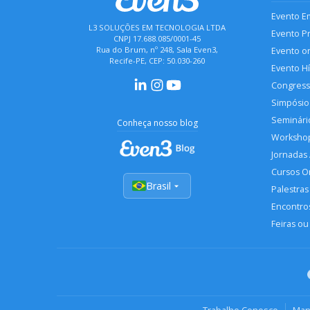
Evento E
L3 SOLUÇÕES EM TECNOLOGIA LTDA
Evento P
CNPJ 17.688.085/0001-45
Rua do Brum, nº 248, Sala Even3,
Evento o
Recife-PE, CEP: 50.030-260
Evento H
Congres
Simpósio
Seminári
Conheça nosso blog
Worksho
Jornadas
Cursos O
Brasil
Palestras
Encontros
Feiras ou