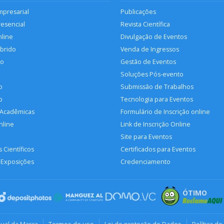
mpresarial
Publicações
resencial
Revista Científica
nline
Divulgação de Eventos
íbrido
Venda de Ingressos
so
Gestão de Eventos
Soluções Pós-evento
o
Submissão de Trabalhos
p
Tecnologia para Eventos
 Acadêmicas
Formulário de Inscrição online
nline
Link de Inscrição Online
Site para Eventos
 Científicos
Certificados para Eventos
 Exposições
Credenciamento
ÓTIMO