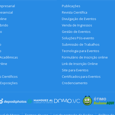
mpresarial
Publicações
resencial
Revista Científica
nline
Divulgação de Eventos
íbrido
Venda de Ingressos
so
Gestão de Eventos
Soluções Pós-evento
o
Submissão de Trabalhos
p
Tecnologia para Eventos
 Acadêmicas
Formulário de Inscrição online
nline
Link de Inscrição Online
Site para Eventos
 Científicos
Certificados para Eventos
 Exposições
Credenciamento
ÓTIMO