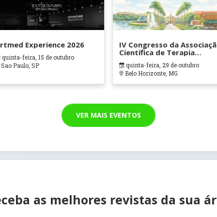
rtmed Experience 2026
IV Congresso da Associaç
Científica de Terapia
quinta-feira, 15 de outubro
Ocupacional em Contexto
quinta-feira, 29 de outubro
Sao Paulo, SP
Hospitalares e Cuidados
Belo Horizonte, MG
Paliativos - ATOHOSP
VER MAIS EVENTOS
ceba as melhores revistas da sua á