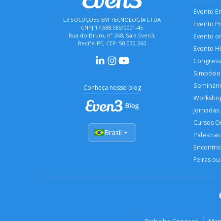
Evento E
L3 SOLUÇÕES EM TECNOLOGIA LTDA
Evento P
CNPJ 17.688.085/0001-45
Rua do Brum, nº 248, Sala Even3,
Evento o
Recife-PE, CEP: 50.030-260
Evento H
Congres
Simpósio
Seminári
Conheça nosso blog
Worksho
Jornadas
Cursos O
Brasil
Palestras
Encontros
Feiras ou