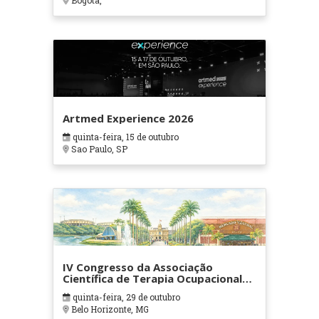
Bogotá,
Artmed Experience 2026
quinta-feira, 15 de outubro
Sao Paulo, SP
IV Congresso da Associação
Científica de Terapia Ocupacional
em Contextos Hospitalares e
quinta-feira, 29 de outubro
Cuidados Paliativos - ATOHOSP
Belo Horizonte, MG