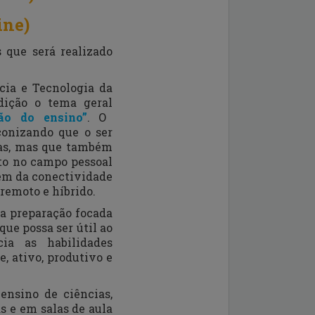
ine
)
 que será realizado
cia e Tecnologia da
dição o tema geral
ção do ensino”
. O
onizando que o ser
mas, mas que também
to no campo pessoal
lém da conectividade
remoto e híbrido.
ua preparação focada
ue possa ser útil ao
ia as habilidades
 ativo, produtivo e
ensino de ciências,
s e em salas de aula