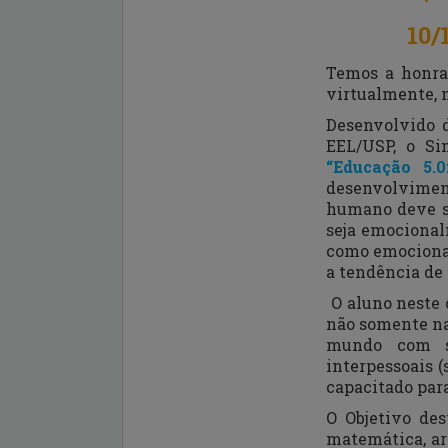
10/
Temos a honra 
virtualmente, n
Desenvolvido d
EEL/USP, o Si
“Educação 5.
desenvolvimen
humano deve sa
seja emocional
como emocional 
a tendência de
O aluno neste 
não somente na 
mundo com so
interpessoais (
capacitado par
O Objetivo des
matemática, ar