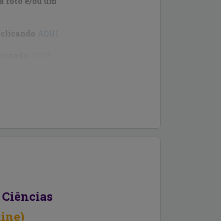
a foto e/ou um
 clicando
AQUI
licando
AQUI
o Simpósio!!!
Organizadora IX SEC
-mail:
sec.eel@usp.br
 Ciências
line
)