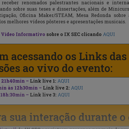
receber renomados palestrantes nacionais e internac
ando sobre suas teses e dissertações, além de Minicurs
stigação, Oficina Maker/STEAM, Mesa Redonda sobre 
dos melhores vídeos pôsteres e apresentações musicais.
o
Vídeo Informativo
sobre o IX SEC
clicando
AQUI
em acessando os Links das
ões ao vivo do evento:
s 21h40min
–
Link live 1:
AQUI
0min
às 12
h30min –
Link live 2:
AQUI
 18h:30min
–
Link live 3:
AQUI
a sua interação durante o