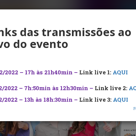
nks das transmissões ao
vo do evento
2/2022 – 17h
às 21h40min
–
Link live 1:
AQUI
12/2022 – 7h:50min
às 12
h30min
–
Link live 2:
A
2/2022 –
13h
às 18h:30min
–
Link live 3:
AQUI
F