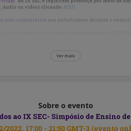
Virtual"
do IX SEC e registrem presença por meio de um
, áudio ou vídeo) clicando
AQUI
as e/ou comentários
aos palestrantes durante o evento
 pôsteres selecionados
para apresentação no IX SEC c
Desejamos a todos um ótim
Comissão 
Ver mais
E
Sobre o evento
dos ao
IX SEC
-
Simpósio de Ensino de
2/2022, 17:00 - 21:50 GMT-3 (evento
on