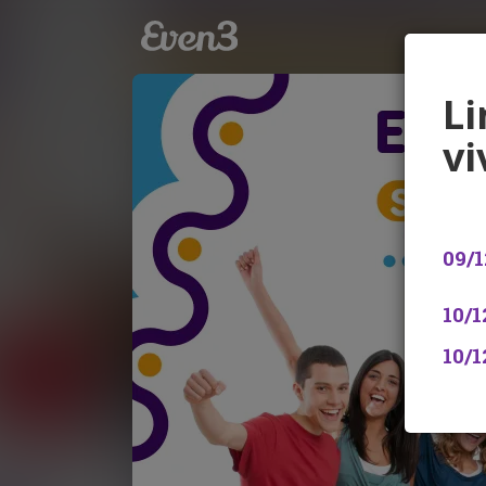
Li
vi
09/1
10/
10/1