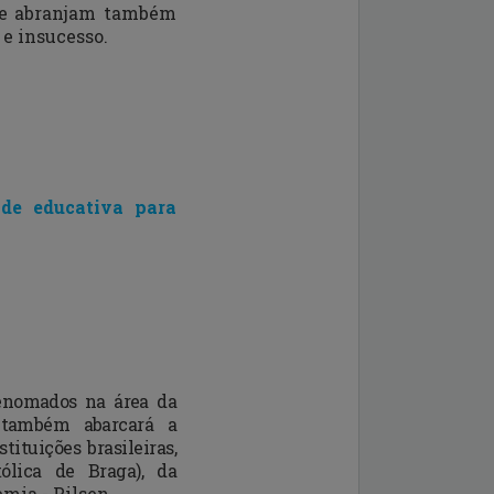
 que abranjam também
 e insucesso.
de educativa para
renomados na área da
 também abarcará a
ituições brasileiras,
lica de Braga), da
mia - Pilsen.