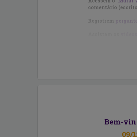
Acessem o
"Mural 
comentário (escrito
Registrem
pergunt
Assistam os
vídeos
Bem-vin
09/1