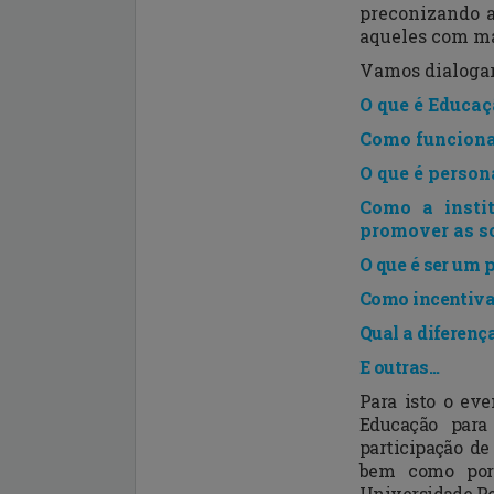
preconizando
aqueles com mai
Vamos dialogar 
O que é Educaç
Como funciona
O que é person
Como a insti
promover as
s
O que é ser um p
Como incentiva
Qual a diferenç
E outras...
Para isto o ev
Educação para
participação de
bem como port
Universidade P