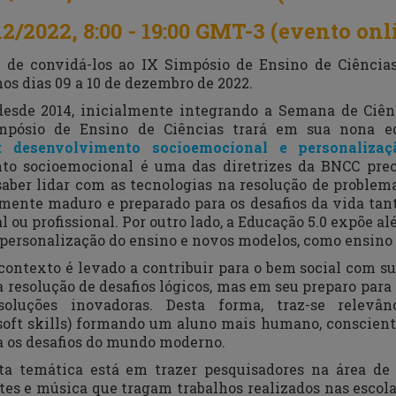
12/2022, 8:00 - 19:00 GMT-3 (evento
onl
de convidá-los ao IX Simpósio de Ensino de Ciências
os dias 09 a 10 de dezembro de 2022.
esde 2014, inicialmente integrando a Semana de Ciên
mpósio de Ensino de Ciências trará em sua nona e
0: desenvolvimento socioemocional e personaliza
to socioemocional é uma das diretrizes da BNCC prec
ber lidar com as tecnologias na resolução de proble
mente maduro e preparado para os desafios da vida tan
ou profissional. Por outro lado, a Educação 5.0 expõe a
 personalização do ensino e novos modelos, como ensino 
contexto é levado a contribuir para o bem social com s
resolução de desafios lógicos, mas em seu preparo para q
luções inovadoras. Desta forma, traz-se relevânc
soft skills
) formando um aluno mais humano, consciente,
a os desafios do mundo moderno.
ta temática está em trazer pesquisadores na área de 
tes e música que tragam trabalhos realizados nas escola