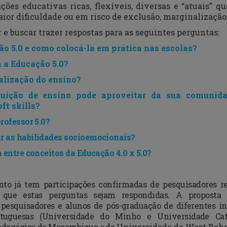
ações educativas ricas, flexíveis, diversas e “atuais”
or dificuldade ou em risco de exclusão, marginalização
e buscar trazer respostas para as seguintes perguntas:
ão 5.0 e como colocá-la em prática nas escolas?
 a Educação 5.0?
alização do ensino?
tuição de ensino pode aproveitar da sua comunida
oft skills
?
rofessor 5.0?
r as habilidades socioemocionais?
a entre conceitos da Educação 4.0 x 5.0?
ento já tem participações confirmadas de pesquisadores 
 que estas perguntas sejam respondidas. A proposta
 pesquisadores e alunos de pós-graduação de diferentes inst
uguesas (Universidade do Minho e Universidade Cató
edagógica de Moçambique e da
Universidade de West Bohe