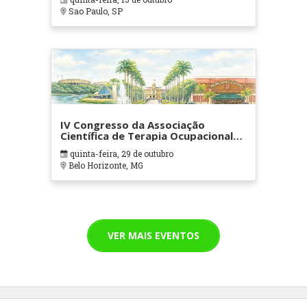
Sao Paulo, SP
IV Congresso da Associação
Científica de Terapia Ocupacional
em Contextos Hospitalares e
quinta-feira, 29 de outubro
Cuidados Paliativos - ATOHOSP
Belo Horizonte, MG
VER MAIS EVENTOS