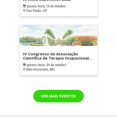
quinta-feira, 15 de outubro
Sao Paulo, SP
IV Congresso da Associação
Científica de Terapia Ocupacional
em Contextos Hospitalares e
quinta-feira, 29 de outubro
Cuidados Paliativos - ATOHOSP
Belo Horizonte, MG
VER MAIS EVENTOS