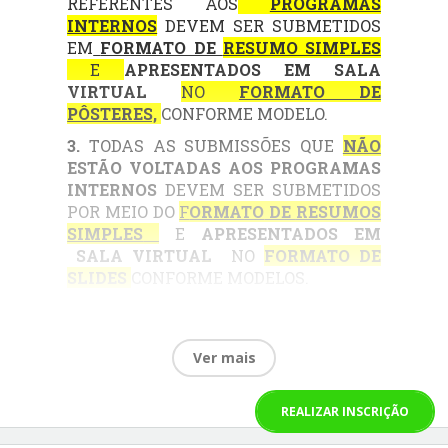
REFERENTES AOS
PROGRAMAS
INTERNOS
DEVEM SER SUBMETIDOS
EM
FORMATO DE
RESUMO SIMPLES
E
APRESENTADOS EM SALA
VIRTUAL
NO
FORMATO DE
PÔSTERES,
CONFORME MODELO.
3.
TODAS
AS SUBMISSÕES QUE
NÃO
ESTÃO VOLTADAS AOS PROGRAMAS
INTERNO
S
DEVEM SER SUBMETIDOS
POR MEIO DO
F
ORMATO
DE
RESUMOS
SIMPLES
E
APRESENTADOS EM
SALA VIRTUAL
NO
FORMATO DE
SLIDES
CONFORME MODELOS.
Ver mais
REALIZAR INSCRIÇÃO