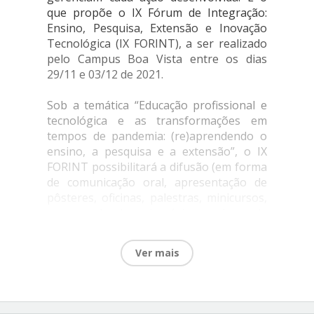
que propõe o IX Fórum de Integração:
Ensino, Pesquisa, Extensão e Inovação
Tecnológica (IX FORINT), a ser realizado
pelo Campus Boa Vista entre os dias
29/11 e 03/12 de 2021.
Sob a temática “Educação profissional e
tecnológica e as transformações em
tempos de pandemia: (re)aprendendo o
ensino, a pesquisa e a extensão”, o IX
FORINT possibilitará a difusão (em forma
de comunicação oral, apresentação de
pôsteres, oficinas, palestras, minicursos,
mesas-redondas, simpósio e relatos de
experiências) de trabalhos desenvolvidos
no âmbito do ensino, da pesquisa, da
Ver mais
extensão e da inovação tecnológica.
Ao
final do evento, os trabalhos científicos
submetidos e apresentados serão
reunidos para compor os anais e/ou e-