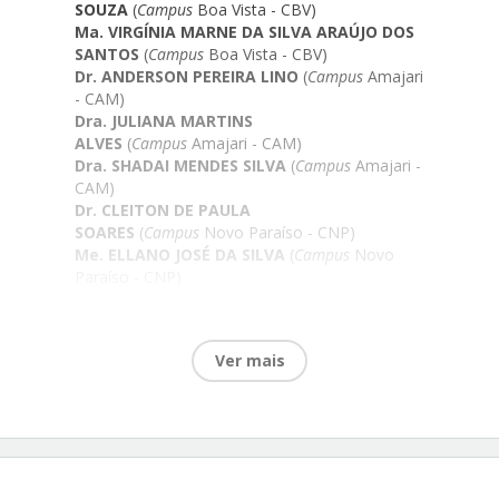
SOUZA
(
Campus
Boa Vista - CBV)
Ma. VIRGÍNIA MARNE DA SILVA ARAÚJO DOS
SANTOS
(
Campus
Boa Vista - CBV)
Dr. ANDERSON PEREIRA LINO
(
Campus
Amajari
- CAM)
Dra. JULIANA MARTINS
ALVES
(
Campus
Amajari - CAM)
Dra. SHADAI MENDES SILVA
(
Campus
Amajari -
CAM)
Dr. CLEITON DE PAULA
SOARES
(
Campus
Novo Paraíso - CNP)
Me. ELLANO JOSÉ DA SILVA
(
Campus
Novo
Paraíso - CNP)
Dra. GABRIELA ROCHA
RODRIGUES
(
Campus
Novo Paraíso - CNP)
Dr. LUAN ICARO FREITAS
Ver mais
PINTO
(
Campus
Novo Paraíso - CNP)
Pós-Grad PAULO VICTOR MONTEIRO
SANTANA DE OLIVEIRA
(
Campus
Novo Paraíso
- CNP)
Dra. LYSNE NÔZENIR DE LIMA
LIRA
(
Campus
Bonfim - CAB)