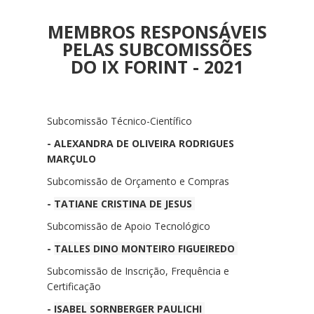
Me. VITOR LOPES RESENDE
(
Campus
Boa Vista
Zona Oeste - CBVZO)
MEMBROS RESPONSÁVEIS
Dr. RÔMULO DO NASCIMENTO
PEREIRA
(
Campus
Boa Vista Zona Oeste -
PELAS SUBCOMISSÕES
CBVZO)
DO IX FORINT - 2021
Dr. AMARILDO FERREIRA
JÚNIOR
(Reitoria/IFRR)
Dra. GARDÊNIA MARIA BARBOSA
CAVALCANTE
(Colaborador Externo)
Subcomissão Técnico-Científico
Dr. ROBSON ANTÔNIO TAVARES
COSTA
(Colaborador Externo)
- ALEXANDRA DE OLIVEIRA RODRIGUES
Dra. POLLYANE DE BARROS ALBUQUERQUE
MARÇULO
VIEIRA
(Colaborador Externo)
Subcomissão de Orçamento e Compras
Pós- Grad RICARDO CARVALHO DOS
SANTOS
(Colaborador Externo)
-
TATIANE CRISTINA DE JESUS
Me. ABRAAO JACINTO PEREIRA
(Secretaria do
Estado de Educação de Roraima)
Subcomissão de Apoio Tecnológico
Dra. ALANNA SOUTO CARDOSO
(Instituto de
-
TALLES DINO MONTEIRO FIGUEIREDO
Pesquisa Projeto Cartografando Saberes -
IPPCS)
Subcomissão de Inscrição, Frequência e
Me. ANA LIS PIMENTEL BRILHANTE
(Instituto
Certificação
Federal do Amapá - IFAP)
Dra. ANA PAULA DA ROSA
-
ISABEL SORNBERGER PAULICHI