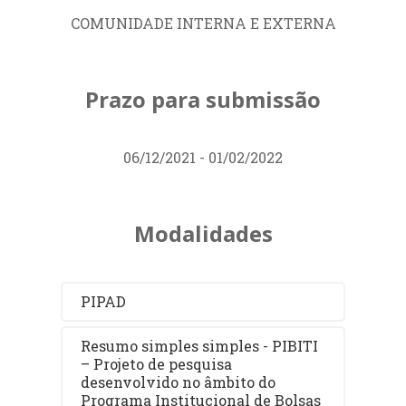
- CAM)
COMUNIDADE INTERNA E EXTERNA
Me. VITOR LOPES RESENDE
(
Campus
Boa Vista
Zona Oeste - CBVZO)
RESPONSÁVEL PELO
Prazo para submissão
COMITÊ DE ALUNOS
06/12/2021 - 01/02/2022
ISABEL SORNBERGER PAULICHI (
Campus
Boa
Vista - DEAD
)
Modalidades
PIPAD
Resumo simples simples - PIBITI
– Projeto de pesquisa
desenvolvido no âmbito do
Programa Institucional de Bolsas