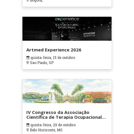
Bogotá,
Artmed Experience 2026
quinta-feira, 15 de outubro
Sao Paulo, SP
IV Congresso da Associação
Científica de Terapia Ocupacional
em Contextos Hospitalares e
quinta-feira, 29 de outubro
Cuidados Paliativos - ATOHOSP
Belo Horizonte, MG