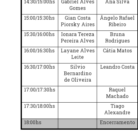
14:30/15:00hs
Gabriel Alves
Ana Silva
Gomes
15:00/15:30hs
Gian Costa
Ângelo Rafael
Piorsky Aires
Ribeiro
15:30/16:00hs
Ionara Tereza
Bruna
Pereira Alves
Rodrigues
16:00/16:30hs
Layane Alves
Cátia Matos
Leite
16:30/17:00hs
Silvio
Leandro Costa
Bernardino
de Oliveira
17:00/17:30hs
Raquel
Machado
17:30/18:00hs
Tiago
Alexandre
18:00hs
Encerramento