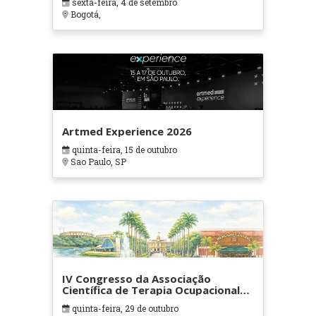
sexta-feira, 4 de setembro
Bogotá,
Artmed Experience 2026
quinta-feira, 15 de outubro
Sao Paulo, SP
IV Congresso da Associação
Científica de Terapia Ocupacional
em Contextos Hospitalares e
quinta-feira, 29 de outubro
Cuidados Paliativos - ATOHOSP