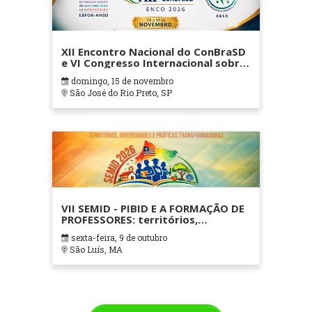
XII Encontro Nacional do ConBraSD
e VI Congresso Internacional sobre
Altas Habilidades ou Superdotação
domingo, 15 de novembro
São José do Rio Preto, SP
VII SEMID - PIBID E A FORMAÇÃO DE
PROFESSORES: territórios,
diversidades e práticas
sexta-feira, 9 de outubro
transformadoras
São Luís, MA