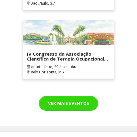
Sao Paulo, SP
IV Congresso da Associação
Científica de Terapia Ocupacional
em Contextos Hospitalares e
quinta-feira, 29 de outubro
Cuidados Paliativos - ATOHOSP
Belo Horizonte, MG
VER MAIS EVENTOS