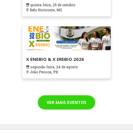
em Contextos Hospitalares e
quinta-feira, 29 de outubro
Cuidados Paliativos - ATOHOSP
Belo Horizonte, MG
X ENEBIO & X EREBIO 2026
segunda-feira, 24 de agosto
João Pessoa, PB
VER MAIS EVENTOS