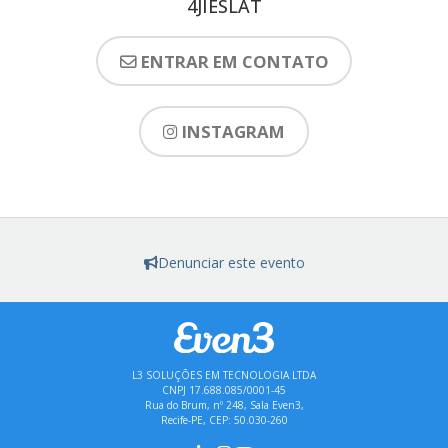
4JIESLAT
ENTRAR EM CONTATO
INSTAGRAM
Denunciar este evento
L3 SOLUÇÕES EM TECNOLOGIA LTDA
CNPJ 17.688.085/0001-45
Rua do Brum, nº 248, Sala Even3,
Recife-PE, CEP: 50.030-260