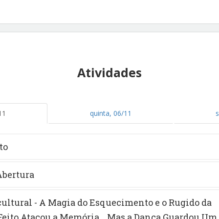
Atividades
11
quinta, 06/11
s
to
Abertura
ultural - A Magia do Esquecimento e o Rugido da
 Feito Atacou a Memória... Mas a Dança Guardou Um