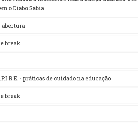
em o Diabo Sabia
 abertura
ee break
.P.I.R.E. - práticas de cuidado na educação
ee break