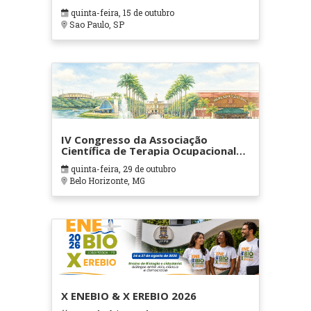
quinta-feira, 15 de outubro
Sao Paulo, SP
IV Congresso da Associação
Científica de Terapia Ocupacional
em Contextos Hospitalares e
quinta-feira, 29 de outubro
Cuidados Paliativos - ATOHOSP
Belo Horizonte, MG
X ENEBIO & X EREBIO 2026