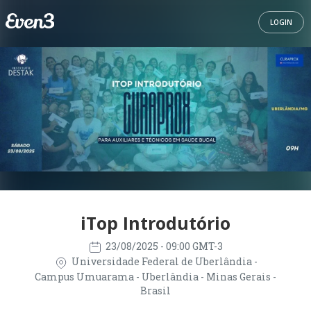
LOGIN
iTop Introdutório
23/08/2025
- 09:00 GMT-3
Universidade Federal de Uberlândia -
Campus Umuarama - Uberlândia - Minas Gerais -
Brasil