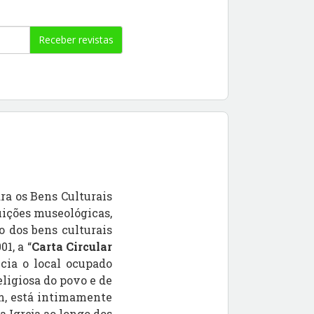
Receber revistas
ra os Bens Culturais
tuições museológicas,
o dos bens culturais
1, a “
Carta Circular
cia o local ocupado
ligiosa do povo e de
ém, está intimamente
 Igreja ao longo dos