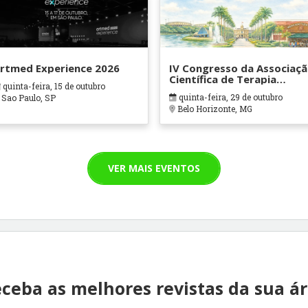
rtmed Experience 2026
IV Congresso da Associaç
Científica de Terapia
quinta-feira, 15 de outubro
Ocupacional em Contexto
quinta-feira, 29 de outubro
Sao Paulo, SP
Hospitalares e Cuidados
Belo Horizonte, MG
Paliativos - ATOHOSP
VER MAIS EVENTOS
ceba as melhores revistas da sua á