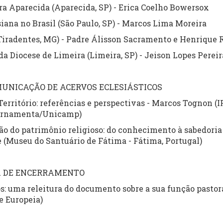
 Aparecida (Aparecida, SP) - Erica Coelho Bowersox
iana no Brasil (São Paulo, SP) - Marcos Lima Moreira
(Tiradentes, MG) - Padre Álisson Sacramento e Henriqu
a Diocese de Limeira (Limeira, SP) - Jeison Lopes Pereir
OMUNICAÇÃO DE ACERVOS ECLESIÁSTICOS
Território: referências e perspectivas - Marcos Tognon 
 Ornamenta/Unicamp)
o do patrimônio religioso: do conhecimento à sabedoria
 (Museu do Santuário de Fátima - Fátima, Portugal)
A DE ENCERRAMENTO
s: uma releitura do documento sobre a sua função pastora
e Europeia)