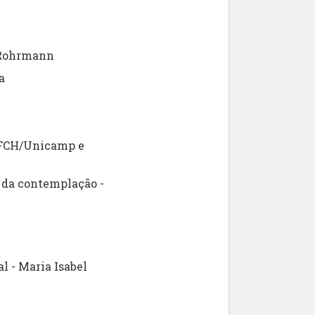
e Rohrmann
a
(IFCH/Unicamp e
 da contemplação -
l - Maria Isabel