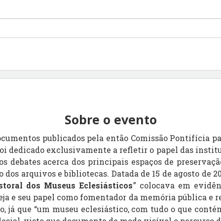
Sobre o evento
ocumentos publicados pela então Comissão Pontifícia pa
foi dedicado exclusivamente a refletir o papel das insti
s debates acerca dos principais espaços de preservaçã
o dos arquivos e bibliotecas. Datada de 15 de agosto de 200
storal dos Museus Eclesiásticos
” colocava em evidên
eja e seu papel como fomentador da memória pública e re
o, já que “um museu eclesiástico, com tudo o que cont
esial, visto que documenta de modo visível o percurso da