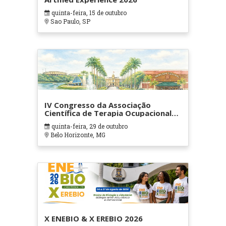
quinta-feira, 15 de outubro
Sao Paulo, SP
IV Congresso da Associação
Científica de Terapia Ocupacional
em Contextos Hospitalares e
quinta-feira, 29 de outubro
Cuidados Paliativos - ATOHOSP
Belo Horizonte, MG
X ENEBIO & X EREBIO 2026