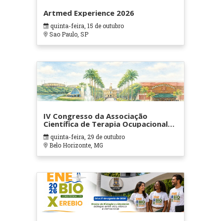
Artmed Experience 2026
quinta-feira, 15 de outubro
Sao Paulo, SP
IV Congresso da Associação
Científica de Terapia Ocupacional
em Contextos Hospitalares e
quinta-feira, 29 de outubro
Cuidados Paliativos - ATOHOSP
Belo Horizonte, MG